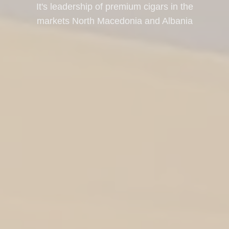
It's leadership of premium cigars in the
markets North Macedonia and Albania