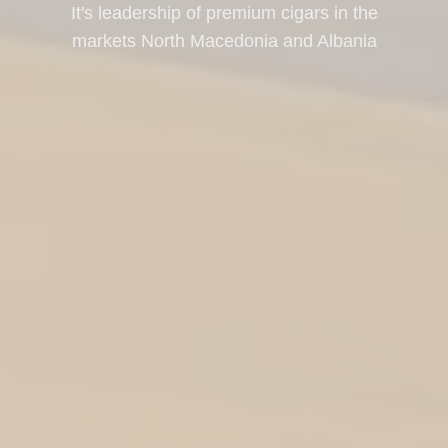
It's leadership of premium cigars in the
markets North Macedonia and Albania