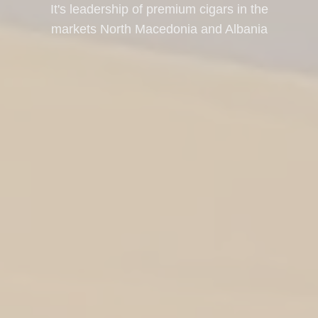
It's leadership of premium cigars in the
markets North Macedonia and Albania