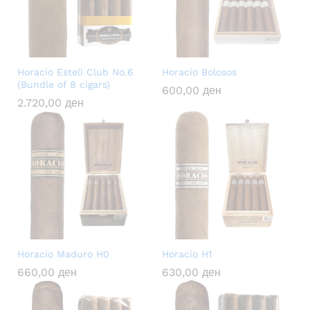
Horacio Esteli Club No.6
Horacio Bolosos
(Bundle of 8 cigars)
600,00
ден
2.720,00
ден
Horacio Maduro H0
Horacio H1
660,00
ден
630,00
ден