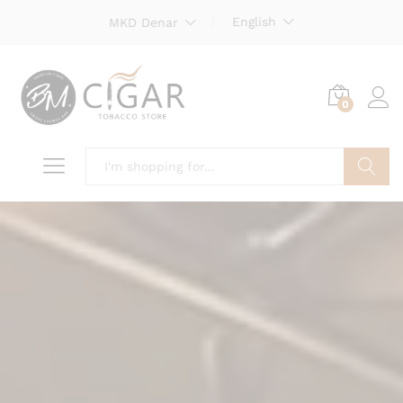
English
MKD Denar
0
Search