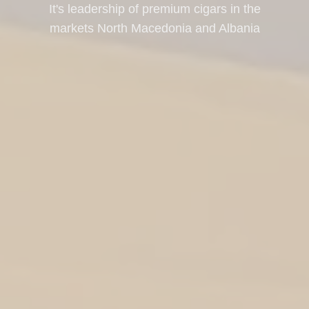
It's leadership of premium cigars in the
markets North Macedonia and Albania